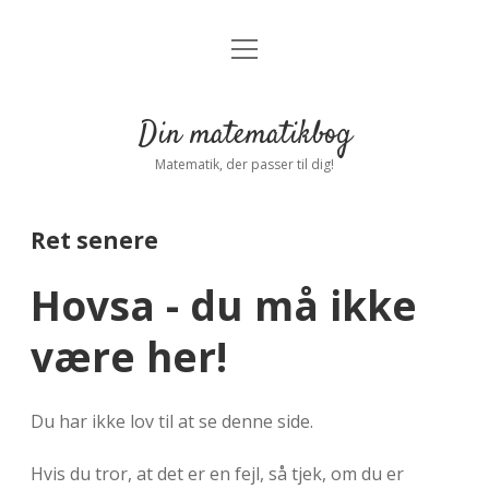
open
Forside
open
menu
dropdown
menu
Indstillinger
Privatliv
Din matematikbog
Log ind
Matematik, der passer til dig!
Ret senere
Hovsa - du må ikke
være her!
Du har ikke lov til at se denne side.
Hvis du tror, at det er en fejl, så tjek, om du er