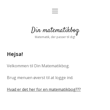
open
Forside
open
menu
dropdown
menu
Indstillinger
Privatliv
Din matematikbog
Log ind
Matematik, der passer til dig!
Hejsa!
Velkommen til Din Matematikbog.
Brug menuen øverst til at logge ind.
Hvad er det her for en matematikbog???