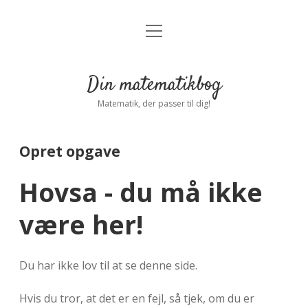
open
Forside
open
menu
dropdown
menu
Indstillinger
Privatliv
Din matematikbog
Log ind
Matematik, der passer til dig!
Opret opgave
Hovsa - du må ikke
være her!
Du har ikke lov til at se denne side.
Hvis du tror, at det er en fejl, så tjek, om du er