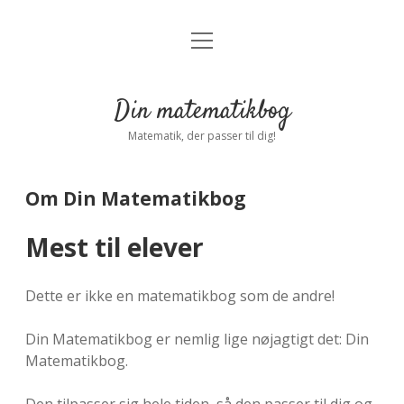
open
Forside
open
menu
dropdown
menu
Indstillinger
Privatliv
Din matematikbog
Log ind
Matematik, der passer til dig!
Om Din Matematikbog
Mest til elever
Dette er ikke en matematikbog som de andre!
Din Matematikbog er nemlig lige nøjagtigt det: Din
Matematikbog.